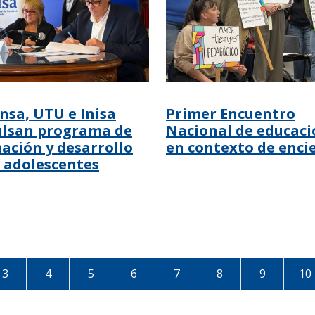
nsa, UTU e Inisa
Primer Encuentro
lsan programa de
Nacional de educaci
ación y desarrollo
en contexto de enci
 adolescentes
3
4
5
6
7
8
9
10