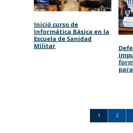
Inició curso de
Informática Básica en la
Escuela de Sanidad
Militar
Defe
impu
form
para
1
2