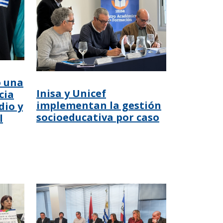
ó una
Inisa y Unicef
cia
implementan la gestión
dio y
socioeducativa por caso
l